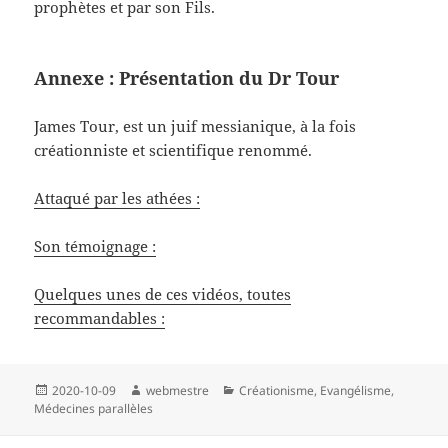
prophètes et par son Fils.
Annexe : Présentation du Dr Tour
James Tour, est un juif messianique, à la fois
créationniste et scientifique renommé.
Attaqué par les athées :
Son témoignage :
Quelques unes de ces vidéos, toutes
recommandables :
Publié
Auteur
Catégories
2020-10-09
webmestre
Créationisme
,
Evangélisme
,
le
Médecines parallèles