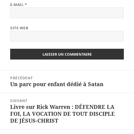
E-MAIL
*
SITE WEB
Navigation
PRÉCÉDENT
de
Un parc pour enfant dédié à Satan
Article
l’article
précédent :
SUIVANT
Livre sur Rick Warren : DÉFENDRE LA
Article
FOI, LA VOCATION DE TOUT DISCIPLE
suivant :
DE JÉSUS-CHRIST