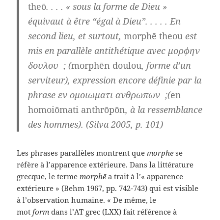
theō
. . . . « sous la forme de Dieu »
équivaut à être “égal à Dieu”. . . . . En
second lieu, et surtout,
morphē theou
est
mis en parallèle antithétique avec μορφην
δουλου ; (
morphēn doulou
, forme d’un
serviteur), expression encore définie par la
phrase εν ομοιωματι ανθρωπων ;(
en
homoiōmati anthrōpōn
, à la ressemblance
des hommes). (Silva 2005, p. 101)
Les phrases parallèles montrent que
morphē
se
réfère à l’apparence extérieure. Dans la littérature
grecque, le terme
morphē
a trait à l’« apparence
extérieure » (Behm 1967, pp. 742-743) qui est visible
à l’observation humaine. « De même, le
mot
form
dans l’AT grec (LXX) fait référence à