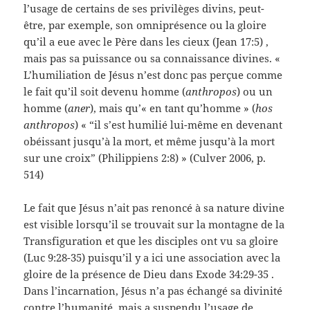
l’usage de certains de ses privilèges divins, peut-
être, par exemple, son omniprésence ou la gloire
qu’il a eue avec le Père dans les cieux (Jean 17:5) ,
mais pas sa puissance ou sa connaissance divines. «
L’humiliation de Jésus n’est donc pas perçue comme
le fait qu’il soit devenu homme (
anthropos
) ou un
homme (
aner
), mais qu’« en tant qu’homme » (
hos
anthropos
) « “
il s’est humilié lui-même en devenant
obéissant jusqu’à la mort, et même jusqu’à la mort
sur une croix
” (Philippiens 2:8) » (Culver 2006, p.
514)
Le fait que Jésus n’ait pas renoncé à sa nature divine
est visible lorsqu’il se trouvait sur la montagne de la
Transfiguration et que les disciples ont vu sa gloire
(Luc 9:28-35) puisqu’il y a ici une association avec la
gloire de la présence de Dieu dans Exode 34:29-35 .
Dans l’incarnation, Jésus n’a pas échangé sa divinité
contre l’humanité, mais a suspendu l’usage de