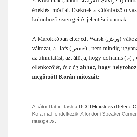
A Koránnak (arabul:  القرآنية
éneklési módjai. Ezeknek a különböző olvas
különböző szövegei és jelentései vannak.
A Marokkóban elterjedt Warsh (ورش) változat és a legelterjedtebb egységesített
változat, a Hafs (حفص) , nem
az útmutatást
, azt állítja, hogy ez hamis (:-) 
ellenkezőjét, és elég
ahhoz, hogy helyrehozha
megőrzött Korán mítoszát:
A bátor Hatun Tash a
DCCI Ministries (Defend Chr
Koránnal rendelkezik. A londoni Speaker Corner
mutogatva.