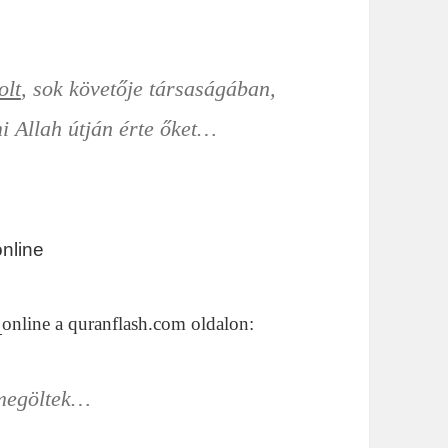
olt
, sok követője társaságában,
i Allah útján érte őket…
online
2
online a quranflash.com oldalon:
megöltek
…