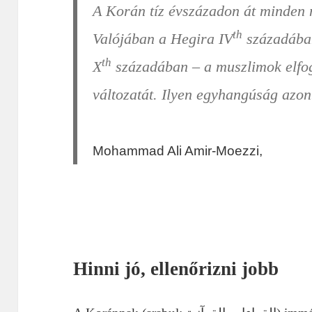
A Korán tíz évszázadon át minden
th
Valójában a Hegira IV
századában
th
X
századában – a muszlimok elfo
változatát. Ilyen egyhangúság azo
Mohammad Ali Amir-Moezzi,
Hinni jó, ellenőrizni jobb