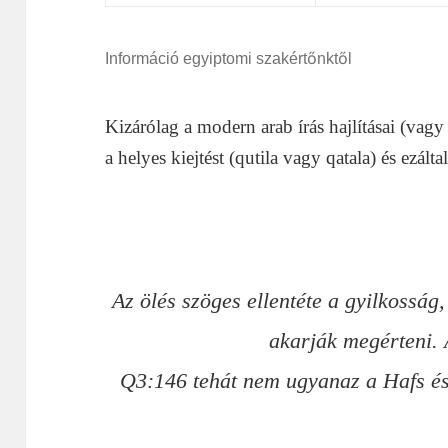
Információ egyiptomi szakértőnktől
Kizárólag a modern arab írás hajlításai (vagy
a helyes kiejtést (qutila vagy qatala) és ezálta
Az ölés
szöges ellentéte a
gyilkosság
,
akarják
megérteni.
Q3:146 tehát nem ugyanaz
a Hafs és