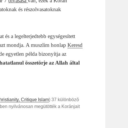
القراءات) immár 7
olvasása
van, ezek a Korán
atoknak és részolvasatoknak
 mindig ugyanazt mondja. A muszlim honlap
Keresd
, de egyetlen példa bizonyítja az
tatlanul összetörje az Allah által
istianity, Critique Islam
) 37 különböző
ben nyilvánosan megütötték a Koránjait