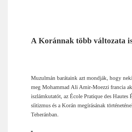
A Koránnak több változata i
Muzulmán barátaink azt mondják, hogy neki
meg Mohammad Ali Amir-Moezzi francia akad
iszlámkutatót, az École Pratique des Hautes 
síitizmus és a Korán megírásának történetének
Teheránban.