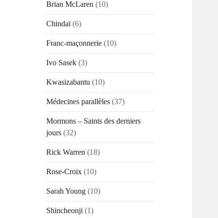
Brian McLaren
(10)
Chindaï
(6)
Franc-maçonnerie
(10)
Ivo Sasek
(3)
Kwasizabantu
(10)
Médecines parallèles
(37)
Mormons – Saints des derniers
jours
(32)
Rick Warren
(18)
Rose-Croix
(10)
Sarah Young
(10)
Shincheonji
(1)