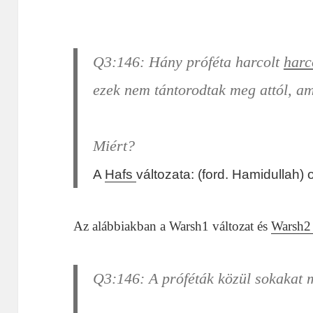
Q3:146
: Hány próféta
harcolt
harc
ezek nem tántorodtak meg attól, am
Miért?
A
Hafs
változata: (ford. Hamidullah) 
Az alábbiakban a Warsh1 változat és
Warsh
Q3:146
: A próféták közül sokakat