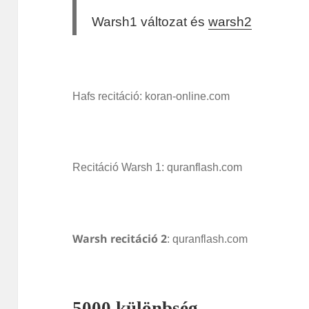
Warsh1 változat és
warsh2
Hafs recitáció: koran-online.com
Recitáció Warsh 1: quranflash.com
Warsh recitáció 2
: quranflash.com
5000 különbség