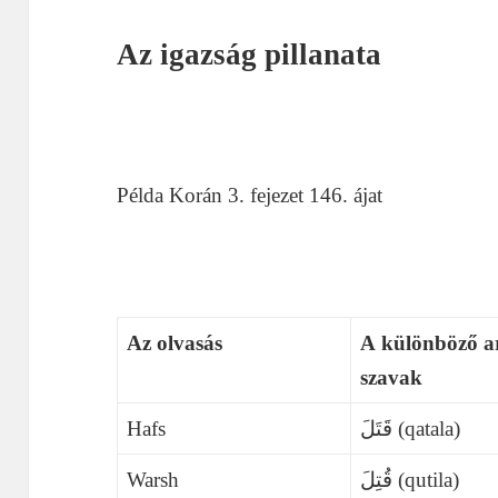
Az igazság pillanata
Példa Korán 3. fejezet 146. ájat
Az olvasás
A különböző a
szavak
Hafs
قَتَلَ (qatala)
Warsh
قُتِلَ (qutila)