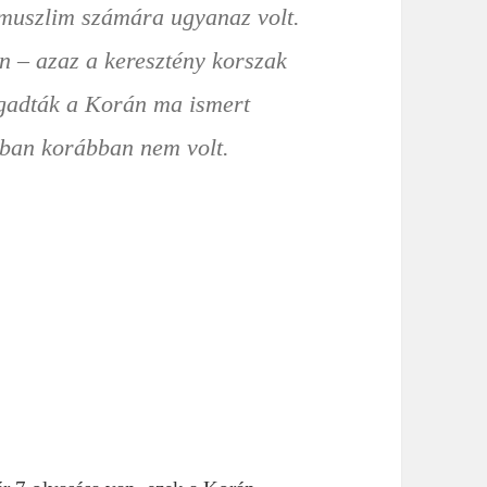
 muszlim számára ugyanaz volt
.
 – azaz a keresztény korszak
gadták a Korán ma ismert
nban korábban nem volt.