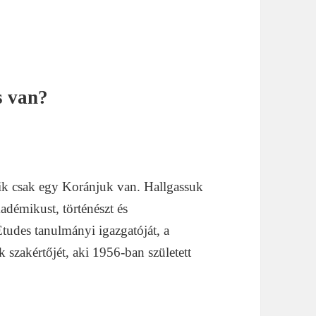
s van?
k csak egy Koránjuk van. Hallgassuk
émikust, történészt és
Études tanulmányi igazgatóját, a
 szakértőjét, aki 1956-ban született