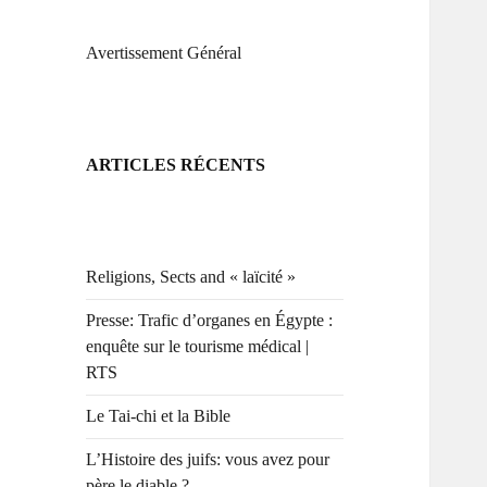
Avertissement Général
ARTICLES RÉCENTS
Religions, Sects and « laïcité »
Presse: Trafic d’organes en Égypte :
enquête sur le tourisme médical |
RTS
Le Tai-chi et la Bible
L’Histoire des juifs: vous avez pour
père le diable ?