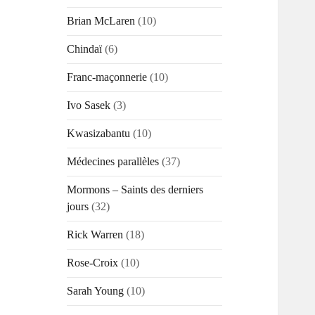
Brian McLaren
(10)
Chindaï
(6)
Franc-maçonnerie
(10)
Ivo Sasek
(3)
Kwasizabantu
(10)
Médecines parallèles
(37)
Mormons – Saints des derniers
jours
(32)
Rick Warren
(18)
Rose-Croix
(10)
Sarah Young
(10)