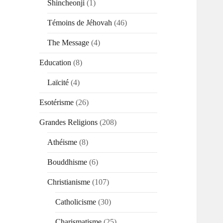
Shincheonji
(1)
Témoins de Jéhovah
(46)
The Message
(4)
Education
(8)
Laïcité
(4)
Esotérisme
(26)
Grandes Religions
(208)
Athéisme
(8)
Bouddhisme
(6)
Christianisme
(107)
Catholicisme
(30)
Charismatisme
(25)