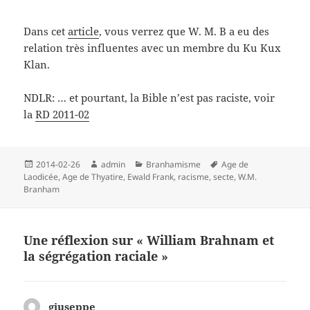
Dans cet
article
, vous verrez que W. M. B a eu des
relation très influentes avec un membre du Ku Kux
Klan.
NDLR: … et pourtant, la Bible n’est pas raciste, voir
la
RD 2011-02
Publié
Auteur
Catégories
Mots-
2014-02-26
admin
Branhamisme
Age de
le
clés
Laodicée
,
Age de Thyatire
,
Ewald Frank
,
racisme
,
secte
,
W.M.
Branham
Une réflexion sur « William Brahnam et
la ségrégation raciale »
giuseppe
dit :