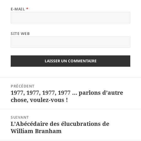
E-MAIL
*
SITE WEB
Navigation
PRÉCÉDENT
de
1977, 1977, 1977, 1977 … parlons d’autre
Article
l’article
chose, voulez-vous !
précédent :
SUIVANT
L’Abécédaire des élucubrations de
Article
William Branham
suivant :