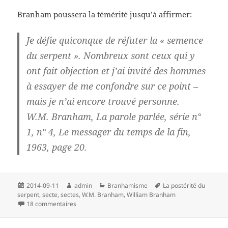
Branham poussera la témérité jusqu’à affirmer:
Je défie quiconque de réfuter la « semence
du serpent ». Nombreux sont ceux qui y
ont fait objection et j’ai invité des hommes
à essayer de me confondre sur ce point –
mais je n’ai encore trouvé personne.
W.M. Branham, La parole parlée, série n°
1, n° 4, Le messager du temps de la fin,
1963, page 20.
Publié
Auteur
Catégories
Mots-
2014-09-11
admin
Branhamisme
La postérité du
le
clés
serpent
,
secte
,
sectes
,
W.M. Branham
,
William Branham
sur William Branham et la postérité du serpent
18 commentaires