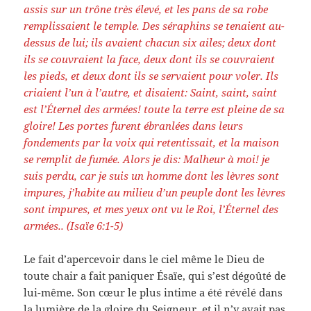
assis sur un trône très élevé, et les pans de sa robe
remplissaient le temple. Des séraphins se tenaient au-
dessus de lui; ils avaient chacun six ailes; deux dont
ils se couvraient la face, deux dont ils se couvraient
les pieds, et deux dont ils se servaient pour voler. Ils
criaient l’un à l’autre, et disaient: Saint, saint, saint
est l’Éternel des armées! toute la terre est pleine de sa
gloire! Les portes furent ébranlées dans leurs
fondements par la voix qui retentissait, et la maison
se remplit de fumée. Alors je dis: Malheur à moi! je
suis perdu, car je suis un homme dont les lèvres sont
impures, j’habite au milieu d’un peuple dont les lèvres
sont impures, et mes yeux ont vu le Roi, l’Éternel des
armées.. (Isaïe 6:1-5)
Le fait d’apercevoir dans le ciel même le Dieu de
toute chair a fait paniquer Ésaïe, qui s’est dégoûté de
lui-même. Son cœur le plus intime a été révélé dans
la lumière de la gloire du Seigneur, et il n’y avait pas