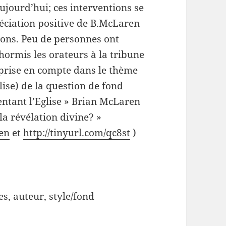
jourd’hui; ces interventions se
éciation positive de B.McLaren
ions. Peu de personnes ont
hormis les orateurs à la tribune
n prise en compte dans le thème
glise) de la question de fond
entant l’Eglise » Brian McLaren
la révélation divine? »
ren
et
http://tinyurl.com/qc8st
)
s, auteur, style/fond