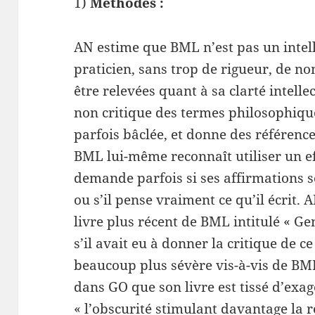
1)
Méthodes :
AN estime que BML n’est pas un intell
praticien, sans trop de rigueur, de n
être relevées quant à sa clarté intell
non critique des termes philosophiq
parfois bâclée, et donne des référenc
BML lui-même reconnaît utiliser un ef
demande parfois si ses affirmations 
ou s’il pense vraiment ce qu’il écrit.
livre plus récent de BML intitulé « G
s’il avait eu à donner la critique de ce
beaucoup plus sévère vis-à-vis de BM
dans GO que son livre est tissé d’exa
« l’obscurité stimulant davantage la ré