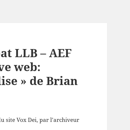
at LLB – AEF
ive web:
lise » de Brian
du site Vox Dei, par l’archiveur