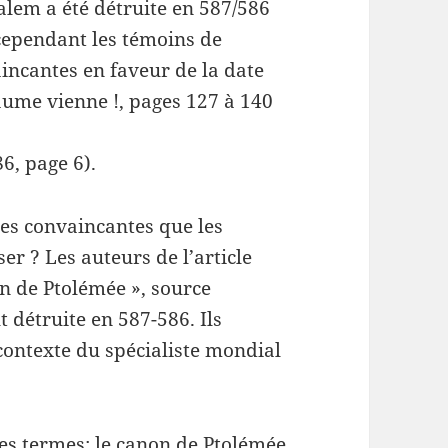
alem a été détruite en 587/586
 cependant les témoins de
incantes en faveur de la date
aume vienne !, pages 127 à 140
6, page 6).
es convaincantes que les
r ? Les auteurs de l’article
n de Ptolémée », source
 détruite en 587-586. Ils
s contexte du spécialiste mondial
es termes: le canon de Ptolémée