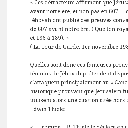
« Ces détracteurs affirment que Jérus
avant notre ère, et non pas en 607 …
Jéhovah ont publié des preuves conva
de 607 avant notre ère. ( Que ton roy
et 186 à 189). »
( La Tour de Garde, 1er novembre 198
Quelles sont donc ces fameuses preuv
témoins de Jéhovah prétendent dispose
s’attaquent principalement au « Cano
historique prouvant que Jérusalem fut
utilisent alors une citation citée hor
Edwin Thiele:
« … comme E.R. Thiele le déclare en c