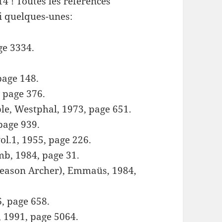
14 ! Toutes les références
ci quelques-unes:
ge 3334.
.
 page 148.
, page 376.
le, Westphal, 1973, page 651.
page 939.
l.1, 1955, page 226.
mb, 1984, page 31.
leason Archer), Emmaüs, 1984,
6, page 658.
 1991, page 5064.