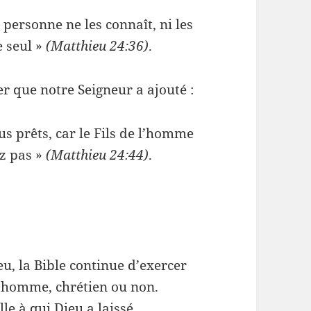
, personne ne les connaît, ni les
e seul »
(Matthieu 24:36)
.
r que notre Seigneur a ajouté :
us prêts, car le Fils de l’homme
ez pas »
(Matthieu 24:44)
.
u, la Bible continue d’exercer
t homme, chrétien ou non.
le à qui Dieu a laissé