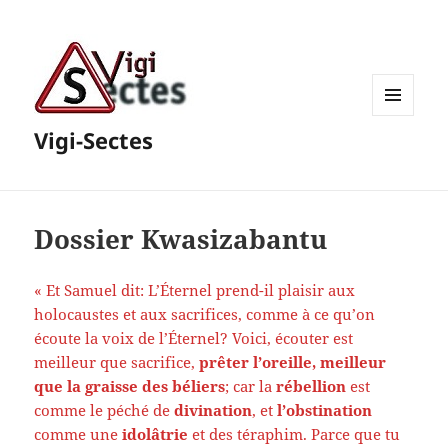
MENU
Vigi-Sectes
ET
WIDGETS
Dossier Kwasizabantu
« Et Samuel dit: L’Éternel prend-il plaisir aux
holocaustes et aux sacrifices, comme à ce qu’on
écoute la voix de l’Éternel? Voici, écouter est
meilleur que sacrifice,
prêter l’oreille, meilleur
que la graisse des béliers
; car la
rébellion
est
comme le péché de
divination
, et
l’obstination
comme une
idolâtrie
et des téraphim. Parce que tu