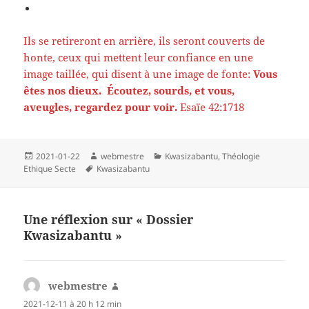
Ils se retireront en arrière, ils seront couverts de
honte, ceux qui mettent leur confiance en une
image taillée, qui disent à une image de fonte:
Vous
êtes nos dieux.
Écoutez, sourds, et vous,
aveugles, regardez pour voir.
Esaïe 42:1718
Publié
Auteur
Catégories
2021-01-22
webmestre
Kwasizabantu
,
Théologie
le
Mots-
Ethique Secte
Kwasizabantu
clés
Une réflexion sur « Dossier
Kwasizabantu »
webmestre
dit :
2021-12-11 à 20 h 12 min