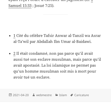
Samuel 15:33
; Josué 7:25).
1
Cité du célèbre Tafsir Anwar al-Tanzil wa Asrar
al-Ta’wil par Abdallah Ibn Umar al-Baidawi.
2
Il était condamné, non pas parce qu’il avait
aussi tué son esclave musulman, mais parce qu’il
avait apostasié. La loi islamique ne permet pas
qu’un homme musulman soit mis à mort pour
avoir tué un esclave.
Publié
Auteur
Catégories
Mots-
2021-04-20
webmestre
Islam
Caricature
le
clés